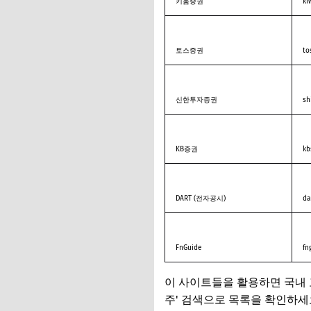
키움증권
ki
토스증권
to
신한투자증권
sh
KB증권
kb
DART (전자공시)
dar
FnGuide
fn
이 사이트들을 활용하면 국내 고
주' 검색으로 목록을 확인하세