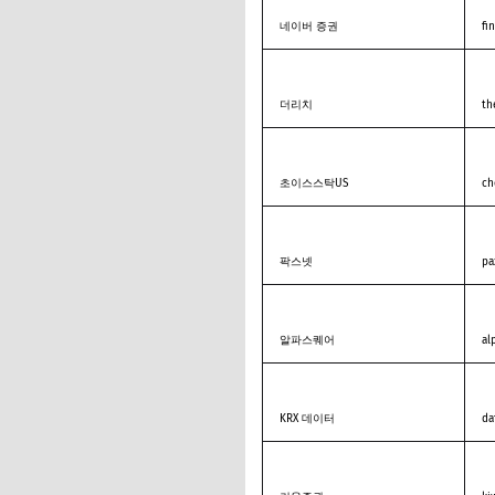
네이버 증권
fi
더리치
th
초이스스탁US
ch
팍스넷
pa
알파스퀘어
al
KRX 데이터
da